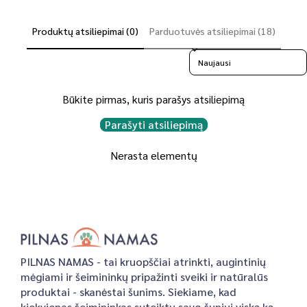
Produktų atsiliepimai (0)
Parduotuvės atsiliepimai (18)
Sort reviews by
Būkite pirmas, kuris parašys atsiliepimą
Parašyti atsiliepimą
Nerasta elementų
PILNAS NAMAS - tai kruopščiai atrinkti, augintinių
mėgiami ir šeimininkų pripažinti sveiki ir natūralūs
produktai - skanėstai šunims. Siekiame, kad
kiekvienas šeimininkas suteiktų savo šuniui viską ką