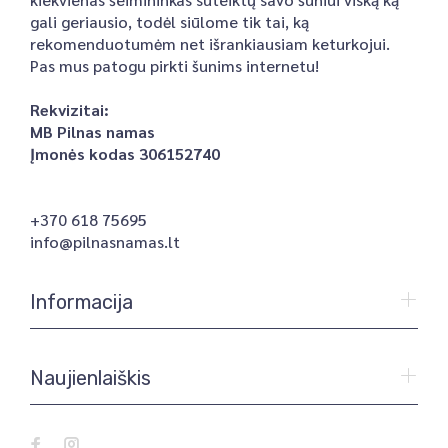
gali geriausio, todėl siūlome tik tai, ką
rekomenduotumėm net išrankiausiam keturkojui.
Pas mus patogu pirkti šunims internetu!
Rekvizitai:
MB Pilnas namas
Įmonės kodas 306152740
+370 618 75695
info@pilnasnamas.lt
Informacija
Naujienlaiškis