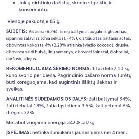
Jokių dirbtinių dažiklių, skonio stipriklių ir
konservantų.
Vienoje pakuotėje 85 g.
SUDĖTIS:
Vištiena (65%), žirnių baltymai, augalinis glicerinas,
ispaninis šalavijas (chia sėklos), (4%), distiliuotas baltasis actas,
džiovintas kokosas 4% (2.28% atitinka šviežio kokoso), druska,
džiovinta saldi bulvė, linų sėmenys, džiovinti špinatai, čiobreliai,
daržovių aliejus.
REKOMENDUOJAMA ŠĖRIMO NORMA:
1 lazdelė / 10 kg
kūno svorio per dieną. Pagrindinio pašaro norma turėtų
būti koreguojama, kad augintinis išliktų lieknas ir
sveikas.
ANALITINĖS SUDEDAMOSIOS DALYS:
žali baltymai 34%,
žali riebalai 18%, žalia ląsteliena 3.5%, žali pelenai 6%,
drėgnis 22%
Metabolizuojama energija 3420kcal/kg
ĮSPĖJIMAS:
netinka šuniukams jaunesniems nei 4 mėn.