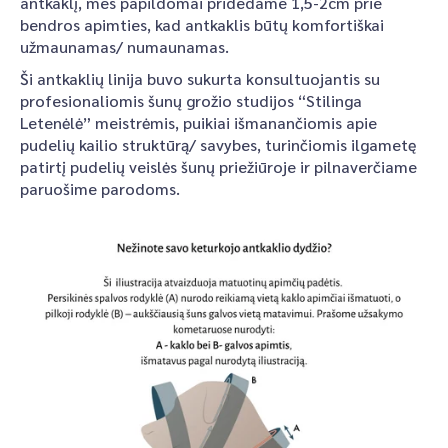
antkaklį, mes papildomai pridedame 1,5-2cm prie
bendros apimties, kad antkaklis būtų komfortiškai
užmaunamas/ numaunamas.
Ši antkaklių linija buvo sukurta konsultuojantis su
profesionaliomis šunų grožio studijos “Stilinga
Letenėlė” meistrėmis, puikiai išmanančiomis apie
pudelių kailio struktūrą/ savybes, turinčiomis ilgametę
patirtį pudelių veislės šunų priežiūroje ir pilnaverčiame
paruošime parodoms.