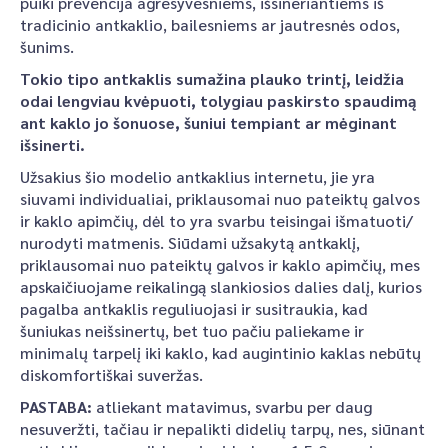
puiki prevencija agresyvesniems, išsineriantiems iš
tradicinio antkaklio, bailesniems ar jautresnės odos,
šunims.
Tokio tipo antkaklis sumažina plauko trintį, leidžia
odai lengviau kvėpuoti, tolygiau paskirsto spaudimą
ant kaklo jo šonuose, šuniui tempiant ar mėginant
išsinerti.
Užsakius šio modelio antkaklius internetu, jie yra
siuvami individualiai, priklausomai nuo pateiktų galvos
ir kaklo apimčių, dėl to yra svarbu teisingai išmatuoti/
nurodyti matmenis. Siūdami užsakytą antkaklį,
priklausomai nuo pateiktų galvos ir kaklo apimčių, mes
apskaičiuojame reikalingą slankiosios dalies dalį, kurios
pagalba antkaklis reguliuojasi ir susitraukia, kad
šuniukas neišsinertų, bet tuo pačiu paliekame ir
minimalų tarpelį iki kaklo, kad augintinio kaklas nebūtų
diskomfortiškai suveržas.
PASTABA:
atliekant matavimus, svarbu per daug
nesuveržti, tačiau ir nepalikti didelių tarpų, nes, siūnant