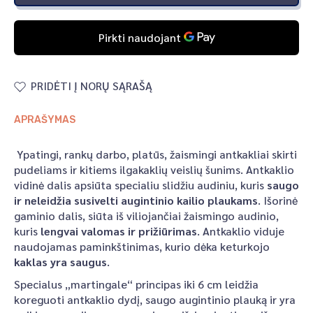
PRIDĖTI Į NORŲ SĄRAŠĄ
APRAŠYMAS
Ypatingi, rankų darbo, platūs, žaismingi antkakliai skirti
pudeliams ir kitiems ilgakaklių veislių šunims. Antkaklio
vidinė dalis apsiūta specialiu slidžiu audiniu, kuris
saugo
ir neleidžia susivelti augintinio kailio plaukams
. Išorinė
gaminio dalis, siūta iš viliojančiai žaismingo audinio,
kuris
lengvai valomas ir prižiūrimas
. Antkaklio viduje
naudojamas paminkštinimas, kurio dėka keturkojo
kaklas yra saugus
.
Specialus „martingale“ principas iki 6 cm leidžia
koreguoti antkaklio dydį, saugo augintinio plauką ir yra