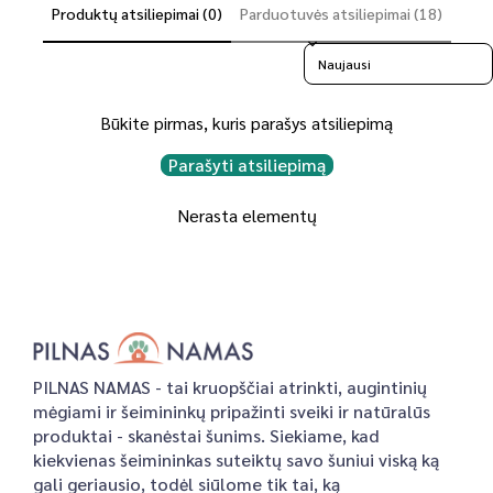
Produktų atsiliepimai (0)
Parduotuvės atsiliepimai (18)
Sort reviews by
Būkite pirmas, kuris parašys atsiliepimą
Parašyti atsiliepimą
Nerasta elementų
PILNAS NAMAS - tai kruopščiai atrinkti, augintinių
mėgiami ir šeimininkų pripažinti sveiki ir natūralūs
produktai - skanėstai šunims. Siekiame, kad
kiekvienas šeimininkas suteiktų savo šuniui viską ką
gali geriausio, todėl siūlome tik tai, ką