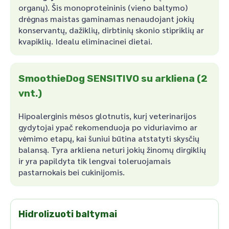
organų). Šis monoproteininis (vieno baltymo)
drėgnas maistas gaminamas nenaudojant jokių
konservantų, dažiklių, dirbtinių skonio stipriklių ar
kvapiklių. Idealu eliminacinei dietai.
SmoothieDog SENSITIVO su arkliena (2
vnt.)
Hipoalerginis mėsos glotnutis, kurį veterinarijos
gydytojai ypač rekomenduoja po viduriavimo ar
vėmimo etapų, kai šuniui būtina atstatyti skysčių
balansą. Tyra arkliena neturi jokių žinomų dirgiklių
ir yra papildyta tik lengvai toleruojamais
pastarnokais bei cukinijomis.
Hidrolizuoti baltymai