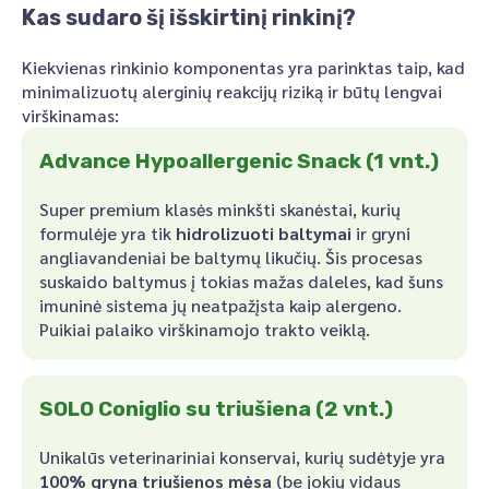
Kas sudaro šį išskirtinį rinkinį?
Kiekvienas rinkinio komponentas yra parinktas taip, kad
minimalizuotų alerginių reakcijų riziką ir būtų lengvai
virškinamas:
Advance Hypoallergenic Snack (1 vnt.)
Super premium klasės minkšti skanėstai, kurių
formulėje yra tik
hidrolizuoti baltymai
ir gryni
angliavandeniai be baltymų likučių. Šis procesas
suskaido baltymus į tokias mažas daleles, kad šuns
imuninė sistema jų neatpažįsta kaip alergeno.
Puikiai palaiko virškinamojo trakto veiklą.
SOLO Coniglio su triušiena (2 vnt.)
Unikalūs veterinariniai konservai, kurių sudėtyje yra
100% gryna triušienos mėsa
(be jokių vidaus