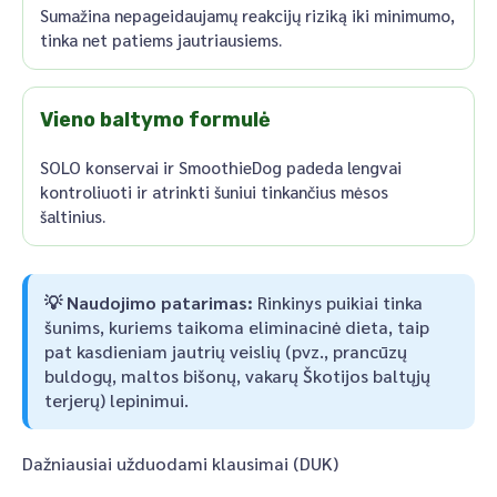
Sumažina nepageidaujamų reakcijų riziką iki minimumo,
tinka net patiems jautriausiems.
Vieno baltymo formulė
SOLO konservai ir SmoothieDog padeda lengvai
kontroliuoti ir atrinkti šuniui tinkančius mėsos
šaltinius.
💡 Naudojimo patarimas:
Rinkinys puikiai tinka
šunims, kuriems taikoma eliminacinė dieta, taip
pat kasdieniam jautrių veislių (pvz., prancūzų
buldogų, maltos bišonų, vakarų Škotijos baltųjų
terjerų) lepinimui.
Dažniausiai užduodami klausimai (DUK)