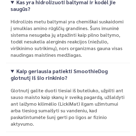
Kas yra hidrolizuoti baltymai ir kodėl jie
saugūs?
Hidrolizės metu baltymai yra chemiškai suskaidomi
į smulkias amino rūgščių grandines. Šuns imuninė
sistema nesugeba jų atpažinti kaip pilno baltymo,
todėl nesukelia alerginės reakcijos (niežulio,
virškinimo sutrikimų), nors organizmas gauna visas
naudingas maistines medžiagas.
Kaip geriausia patiekti SmoothieDog
glotnutį iš šio rinkinio?
Glotnutį galite duoti tiesiai iš buteliuko, užpilti ant
sauso maisto kaip skanų ir sveiką pagardą, užšaldyti
ant laižymo kilimėlio (LickiMat) ilgam užimtumui
arba tiesiog sumaišyti su vandeniu, kad
paskatintumėte šunį gerti po ligos ar fizinio
aktyvumo.