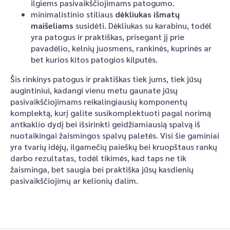
ilgiems pasivaikščiojimams patogumo.
minimalistinio stiliaus
dėkliukas išmatų
maišeliams
susidėti. Dėkliukas su karabinu, todėl
yra patogus ir praktiškas, prisegant jį prie
pavadėlio, kelnių juosmens, rankinės, kuprinės ar
bet kurios kitos patogios kilputės.
Šis rinkinys patogus ir praktiškas tiek jums, tiek jūsų
augintiniui, kadangi vienu metu gaunate jūsų
pasivaikščiojimams reikalingiausių komponentų
komplektą, kurį galite susikomplektuoti pagal norimą
antkaklio dydį bei išsirinkti geidžiamiausią spalvą iš
nuotaikingai žaismingos spalvų paletės. Visi šie gaminiai
yra tvarių idėjų, ilgamečių paieškų bei kruopštaus rankų
darbo rezultatas, todėl tikimės, kad taps ne tik
žaisminga, bet saugia bei praktiška jūsų kasdienių
pasivaikščiojimų ar kelionių dalim.