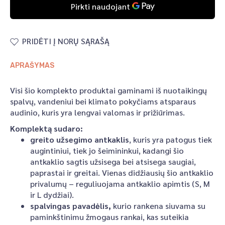
PRIDĖTI Į NORŲ SĄRAŠĄ
APRAŠYMAS
Visi šio komplekto produktai gaminami iš nuotaikingų
spalvų, vandeniui bei klimato pokyčiams atsparaus
audinio, kuris yra lengvai valomas ir prižiūrimas.
Komplektą sudaro:
greito užsegimo antkaklis
, kuris yra patogus tiek
augintiniui, tiek jo šeimininkui, kadangi šio
antkaklio sagtis užsisega bei atsisega saugiai,
paprastai ir greitai. Vienas didžiausių šio antkaklio
privalumų – reguliuojama antkaklio apimtis (S, M
ir L dydžiai).
spalvingas pavadėlis,
kurio rankena siuvama su
paminkštinimu žmogaus rankai, kas suteikia