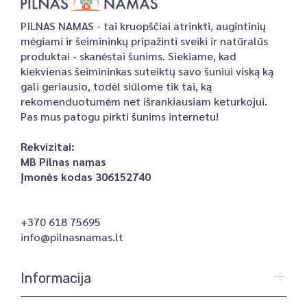
PILNAS NAMAS - tai kruopščiai atrinkti, augintinių
mėgiami ir šeimininkų pripažinti sveiki ir natūralūs
produktai - skanėstai šunims. Siekiame, kad
kiekvienas šeimininkas suteiktų savo šuniui viską ką
gali geriausio, todėl siūlome tik tai, ką
rekomenduotumėm net išrankiausiam keturkojui.
Pas mus patogu pirkti šunims internetu!
Rekvizitai:
MB Pilnas namas
Įmonės kodas 306152740
+370 618 75695
info@pilnasnamas.lt
Informacija