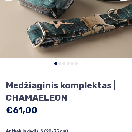
Medžiaginis komplektas |
CHAMAELEON
€61,00
Antkaklio dydis:
S (20-35 cm)